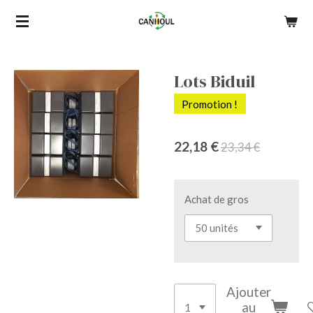
Passer
au
contenu
principal
Lots Biduil
Promotion !
22,18 €
23,34 €
Achat de gros
Ajouter
au